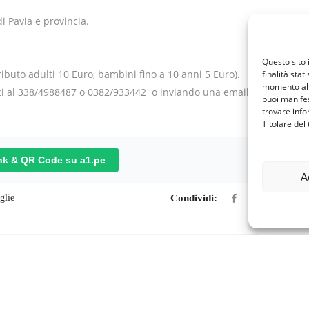
i Pavia e provincia.
Questo sito 
ibuto adulti 10 Euro, bambini fino a 10 anni 5 Euro).
finalità stat
momento al 
ti al 338/4988487 o 0382/933442 o inviando una email a
puoi manifes
trovare info
Titolare del
ink & QR Code su a1.pe
A
glie
Condividi: