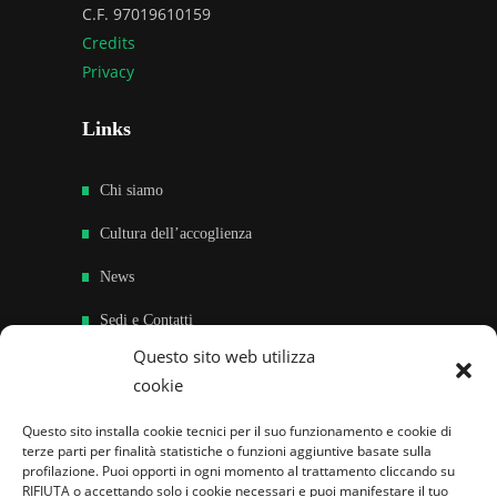
C.F. 97019610159
Credits
Privacy
Links
Chi siamo
Cultura dell’accoglienza
News
Sedi e Contatti
Questo sito web utilizza
Sostieni
cookie
Area riservata
Questo sito installa cookie tecnici per il suo funzionamento e cookie di
terze parti per finalità statistiche o funzioni aggiuntive basate sulla
Famiglie per l’accoglienza nel mondo
profilazione. Puoi opporti in ogni momento al trattamento cliccando su
RIFIUTA o accettando solo i cookie necessari e puoi manifestare il tuo