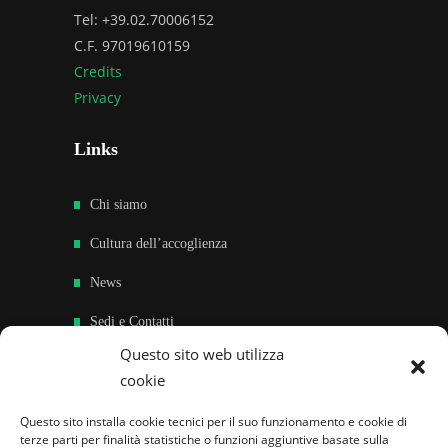
Tel: +39.02.70006152
C.F. 97019610159
Credits
Privacy
Links
Chi siamo
Cultura dell’accoglienza
News
Sedi e Contatti
Questo sito web utilizza
Sostieni
cookie
Area riservata
Questo sito installa cookie tecnici per il suo funzionamento e cookie di
terze parti per finalità statistiche o funzioni aggiuntive basate sulla