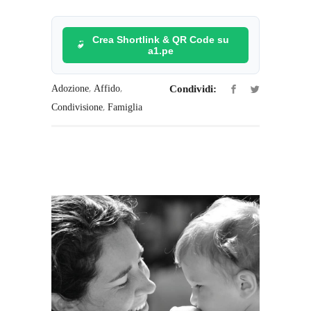
Crea Shortlink & QR Code su
a1.pe
,
,
Adozione
Affido
Condividi:
,
Condivisione
Famiglia