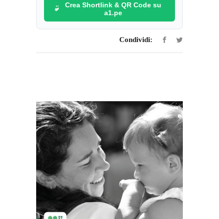
Crea Shortlink & QR Code su
a1.pe
Condividi: