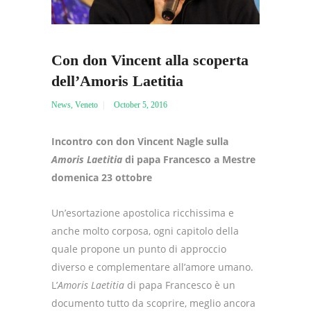
Con don Vincent alla scoperta
dell’Amoris Laetitia
News
,
Veneto
October 5, 2016
Incontro con don Vincent Nagle sulla
Amoris Laetitia
di papa Francesco a Mestre
domenica 23 ottobre
Un’esortazione apostolica ricchissima e
anche molto corposa, ogni capitolo della
quale propone un punto di approccio
diverso e complementare all’amore umano.
L’
Amoris Laetitia
di papa Francesco è un
documento tutto da scoprire, meglio ancora