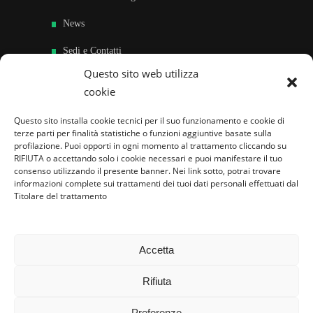
News
Sedi e Contatti
Questo sito web utilizza
Sostieni
cookie
Area riservata
Questo sito installa cookie tecnici per il suo funzionamento e cookie di
terze parti per finalità statistiche o funzioni aggiuntive basate sulla
Famiglie per l’accoglienza nel mondo
profilazione. Puoi opporti in ogni momento al trattamento cliccando su
RIFIUTA o accettando solo i cookie necessari e puoi manifestare il tuo
consenso utilizzando il presente banner. Nei link sotto, potrai trovare
informazioni complete sui trattamenti dei tuoi dati personali effettuati dal
Titolare del trattamento
Accetta
Rifiuta
Preferenze