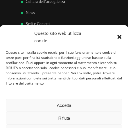
Cultura dell’accoglienza
News
Sedi e Contatti
Questo sito web utilizza
Sostieni
cookie
Area riservata
Questo sito installa cookie tecnici per il suo funzionamento e cookie di
terze parti per finalità statistiche o funzioni aggiuntive basate sulla
Famiglie per l’accoglienza nel mondo
profilazione. Puoi opporti in ogni momento al trattamento cliccando su
RIFIUTA o accettando solo i cookie necessari e puoi manifestare il tuo
consenso utilizzando il presente banner. Nei link sotto, potrai trovare
informazioni complete sui trattamenti dei tuoi dati personali effettuati dal
Titolare del trattamento
Accetta
Rifiuta