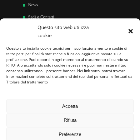
News
Sedi e Contatti
Questo sito web utilizza
Sostieni
cookie
Area riservata
Questo sito installa cookie tecnici per il suo funzionamento e cookie di
terze parti per finalità statistiche o funzioni aggiuntive basate sulla
Famiglie per l’accoglienza nel mondo
profilazione. Puoi opporti in ogni momento al trattamento cliccando su
RIFIUTA o accettando solo i cookie necessari e puoi manifestare il tuo
consenso utilizzando il presente banner. Nei link sotto, potrai trovare
informazioni complete sui trattamenti dei tuoi dati personali effettuati dal
Titolare del trattamento
Accetta
Rifiuta
Preferenze