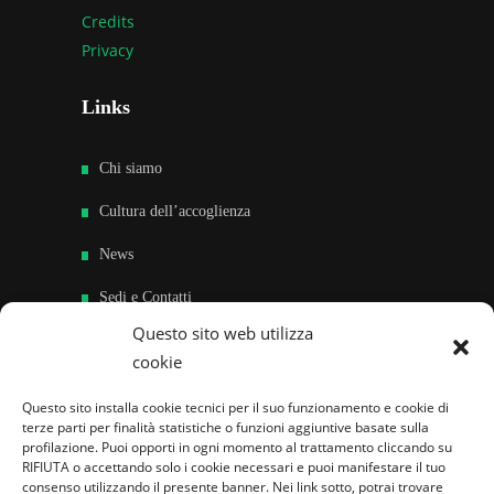
Credits
Privacy
Links
Chi siamo
Cultura dell’accoglienza
News
Sedi e Contatti
Questo sito web utilizza
Sostieni
cookie
Area riservata
Questo sito installa cookie tecnici per il suo funzionamento e cookie di
terze parti per finalità statistiche o funzioni aggiuntive basate sulla
Famiglie per l’accoglienza nel mondo
profilazione. Puoi opporti in ogni momento al trattamento cliccando su
RIFIUTA o accettando solo i cookie necessari e puoi manifestare il tuo
consenso utilizzando il presente banner. Nei link sotto, potrai trovare