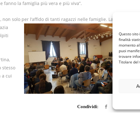
 fanno la famiglia più vera e più viva”.
a
, non solo per l’affido di tanti ragazzi nelle famiglie. La
azia
Questo sito 
lpiti
finalità stat
momento al 
puoi manifes
trovare info
tina,
Titolare del
o stesso
 a cui
A
Condividi: