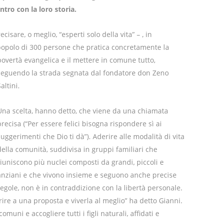
ro con la loro storia.
sare, o meglio, “esperti solo della vita” – , in
popolo di 300 persone che pratica concretamente la
povertà evangelica e il mettere in comune tutto,
seguendo la strada segnata dal fondatore don Zeno
altini.
Una scelta, hanno detto, che viene da una chiamata
precisa (“Per essere felici bisogna rispondere sì ai
suggerimenti che Dio ti dà”). Aderire alle modalità di vita
della comunità, suddivisa in gruppi familiari che
riuniscono più nuclei composti da grandi, piccoli e
anziani e che vivono insieme e seguono anche precise
regole, non è in contraddizione con la libertà personale.
erire a una proposta e viverla al meglio” ha detto Gianni.
muni e accogliere tutti i figli naturali, affidati e