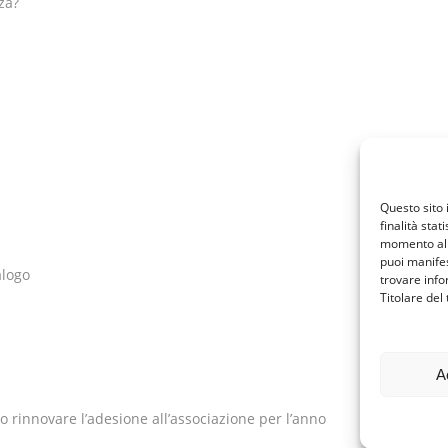
za?
Questo sito 
finalità stat
momento al 
puoi manifes
alogo
trovare info
Titolare del
A
 o rinnovare l’adesione all’associazione per l’anno