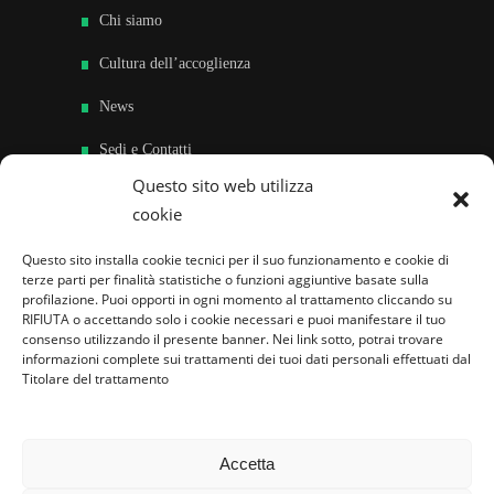
Chi siamo
Cultura dell’accoglienza
News
Sedi e Contatti
Questo sito web utilizza
Sostieni
cookie
Area riservata
Questo sito installa cookie tecnici per il suo funzionamento e cookie di
terze parti per finalità statistiche o funzioni aggiuntive basate sulla
Famiglie per l’accoglienza nel mondo
profilazione. Puoi opporti in ogni momento al trattamento cliccando su
RIFIUTA o accettando solo i cookie necessari e puoi manifestare il tuo
consenso utilizzando il presente banner. Nei link sotto, potrai trovare
informazioni complete sui trattamenti dei tuoi dati personali effettuati dal
Titolare del trattamento
Accetta