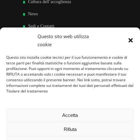
Cultura dell’accoglienza
News
Sedi e Contatti
Questo sito web utilizza
Sostieni
cookie
Area riservata
Questo sito installa cookie tecnici per il suo funzionamento e cookie di
terze parti per finalità statistiche o funzioni aggiuntive basate sulla
Famiglie per l’accoglienza nel mondo
profilazione. Puoi opporti in ogni momento al trattamento cliccando su
RIFIUTA o accettando solo i cookie necessari e puoi manifestare il tuo
consenso utilizzando il presente banner. Nei link sotto, potrai trovare
informazioni complete sui trattamenti dei tuoi dati personali effettuati dal
Titolare del trattamento
Accetta
Rifiuta