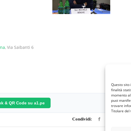
rna
, Via Saibanti 6
Questo sito 
finalità stat
momento al 
puoi manifes
ink & QR Code su a1.pe
trovare info
Titolare del
Condividi: