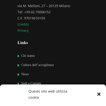
via M. Melloni, 27 – 20129 Milano
Tel: +39.02.70006152
C.F. 97019610159
Credits
Privacy
Links
Chi siamo
Cultura dell’accoglienza
News
Sedi e Contatti
Questo sito web utilizza
Sostieni
cookie
Area riservata