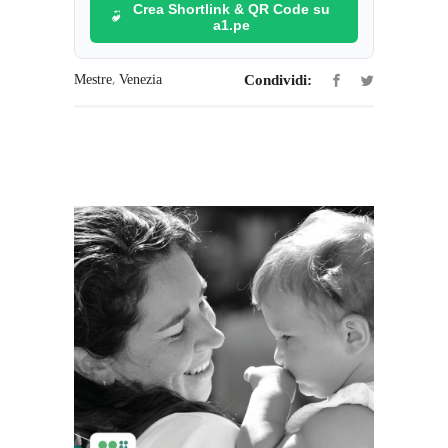
Crea Shortlink & QR Code su
a1.pe
,
Mestre
Venezia
Condividi: