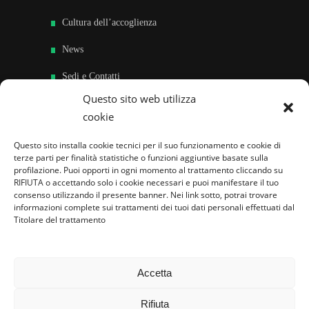
Cultura dell’accoglienza
News
Sedi e Contatti
Questo sito web utilizza
Sostieni
cookie
Area riservata
Questo sito installa cookie tecnici per il suo funzionamento e cookie di
terze parti per finalità statistiche o funzioni aggiuntive basate sulla
Famiglie per l’accoglienza nel mondo
profilazione. Puoi opporti in ogni momento al trattamento cliccando su
RIFIUTA o accettando solo i cookie necessari e puoi manifestare il tuo
consenso utilizzando il presente banner. Nei link sotto, potrai trovare
informazioni complete sui trattamenti dei tuoi dati personali effettuati dal
Titolare del trattamento
Accetta
Rifiuta