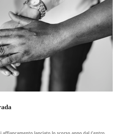
rada
di affiancamento lanciato lo scorso anno dal Centro