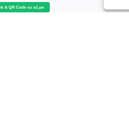
ink & QR Code su a1.pe
Condividi:
Links
Fa