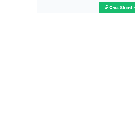
Crea Shortl
,
,
Accompagnare
Famiglia Accogliente
Firenze
About Us