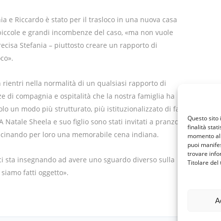
a e Riccardo è stato per il trasloco in una nuova casa
 piccole e grandi incombenze del caso, «ma non vuole
ecisa Stefania – piuttosto creare un rapporto di
co».
n rientri nella normalità di un qualsiasi rapporto di
ze di compagnia e ospitalità che la nostra famiglia ha
olo un modo più strutturato, più istituzionalizzato di far
Questo sito 
Natale Sheela e suo figlio sono stati invitati a pranzo a
finalità stat
cucinando per loro una memorabile cena indiana.
momento al 
puoi manifes
trovare info
 ci sta insegnando ad avere uno sguardo diverso sulla
Titolare del
 siamo fatti oggetto».
A