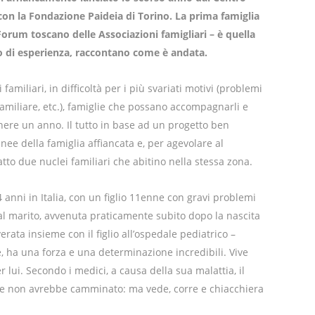
con la Fondazione Paideia di Torino. La prima famiglia
 Forum toscano delle Associazioni famigliari – è quella
no di esperienza, raccontano come è andata.
familiari, in difficoltà per i più svariati motivi (problemi
e familiare, etc.), famiglie che possano accompagnarli e
nere un anno. Il tutto in base ad un progetto ben
ee della famiglia affiancata e, per agevolare al
to due nuclei familiari che abitino nella stessa zona.
 anni in Italia, con un figlio 11enne con gravi problemi
al marito, avvenuta praticamente subito dopo la nascita
ata insieme con il figlio all’ospedale pediatrico –
, ha una forza e una determinazione incredibili. Vive
per lui. Secondo i medici, a causa della sua malattia, il
 e non avrebbe camminato: ma vede, corre e chiacchiera