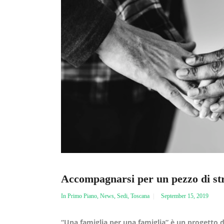
Accompagnarsi per un pezzo di st
In Primo Piano
,
News
,
Sedi
,
Toscana
September 15, 2019
“Una famiglia per una famiglia” è un progetto 