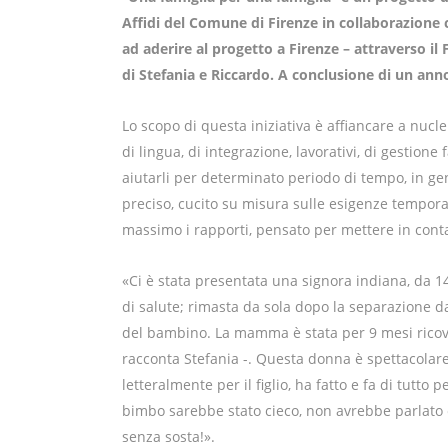
Affidi del Comune di Firenze in collaborazione 
ad aderire al progetto a Firenze – attraverso il
di Stefania e Riccardo. A conclusione di un an
Lo scopo di questa iniziativa è affiancare a nuclei 
di lingua, di integrazione, lavorativi, di gestion
aiutarli per determinato periodo di tempo, in ge
preciso, cucito su misura sulle esigenze temporan
massimo i rapporti, pensato per mettere in contat
«Ci è stata presentata una signora indiana, da 14
di salute; rimasta da sola dopo la separazione d
del bambino. La mamma è stata per 9 mesi ricover
racconta Stefania -. Questa donna è spettacolare
letteralmente per il figlio, ha fatto e fa di tutto 
bimbo sarebbe stato cieco, non avrebbe parlato
senza sosta!».