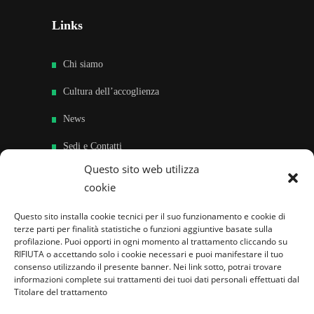
Links
Chi siamo
Cultura dell’accoglienza
News
Sedi e Contatti
Questo sito web utilizza
Sostieni
cookie
Area riservata
Questo sito installa cookie tecnici per il suo funzionamento e cookie di
terze parti per finalità statistiche o funzioni aggiuntive basate sulla
Famiglie per l’accoglienza nel mondo
profilazione. Puoi opporti in ogni momento al trattamento cliccando su
RIFIUTA o accettando solo i cookie necessari e puoi manifestare il tuo
consenso utilizzando il presente banner. Nei link sotto, potrai trovare
informazioni complete sui trattamenti dei tuoi dati personali effettuati dal
Titolare del trattamento