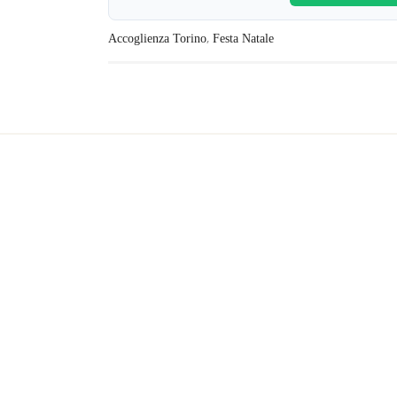
,
Accoglienza Torino
Festa Natale
About Us
© 2013 Famiglie per l’Accoglienza