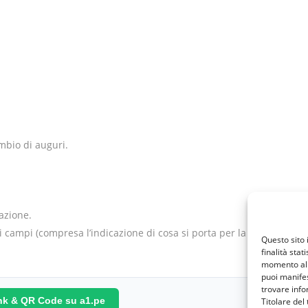
mbio di auguri.
tazione.
i campi (compresa l’indicazione di cosa si porta per la
Questo sito 
finalità stat
momento al 
puoi manifes
trovare info
ink & QR Code su a1.pe
Titolare del