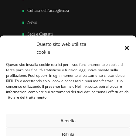
Cultura dell’accoglienza
News
Sedi e Contatti
Questo sito web utilizza
Sostieni
cookie
Area riservata
Questo sito installa cookie tecnici per il suo funzionamento e cookie di
terze parti per finalità statistiche o funzioni aggiuntive basate sulla
Famiglie per l’accoglienza nel mondo
profilazione. Puoi opporti in ogni momento al trattamento cliccando su
RIFIUTA o accettando solo i cookie necessari e puoi manifestare il tuo
consenso utilizzando il presente banner. Nei link sotto, potrai trovare
informazioni complete sui trattamenti dei tuoi dati personali effettuati dal
Titolare del trattamento
Accetta
Rifiuta