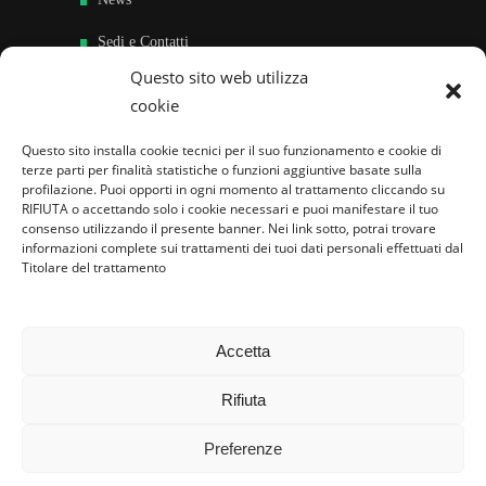
Sedi e Contatti
Questo sito web utilizza
Sostieni
cookie
Area riservata
Questo sito installa cookie tecnici per il suo funzionamento e cookie di
terze parti per finalità statistiche o funzioni aggiuntive basate sulla
Famiglie per l’accoglienza nel mondo
profilazione. Puoi opporti in ogni momento al trattamento cliccando su
RIFIUTA o accettando solo i cookie necessari e puoi manifestare il tuo
consenso utilizzando il presente banner. Nei link sotto, potrai trovare
informazioni complete sui trattamenti dei tuoi dati personali effettuati dal
Titolare del trattamento
Accetta
Rifiuta
Preferenze