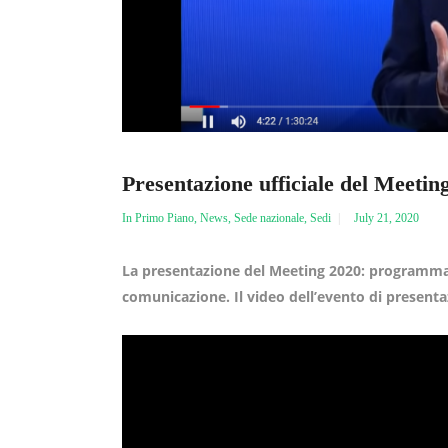
Presentazione ufficiale del Meetin
In Primo Piano
,
News
,
Sede nazionale
,
Sedi
July 21, 2020
La presentazione del Meeting 2020: programma, 
comunicazione. Il video dell’evento di presenta