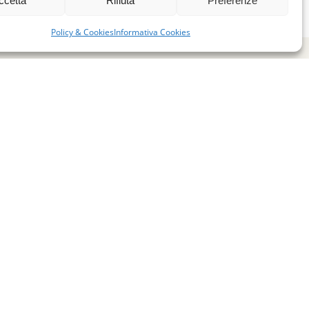
ccetta
Rifiuta
Preferenze
Policy & Cookies
Informativa Cookies
miglie per l’accoglienza nel mondo