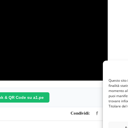
Questo sito 
finalità stat
momento al 
puoi manifes
ink & QR Code su a1.pe
trovare info
Titolare del
Condividi: