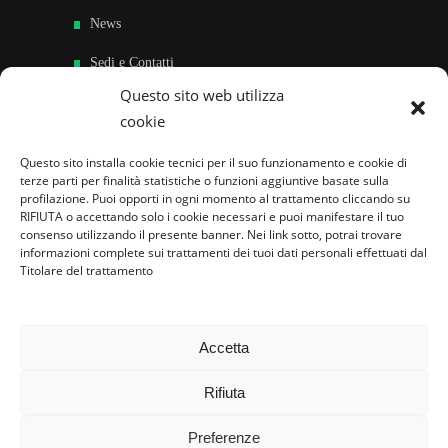
News
Sedi e Contatti
Questo sito web utilizza
Sostieni
cookie
Area riservata
Questo sito installa cookie tecnici per il suo funzionamento e cookie di
terze parti per finalità statistiche o funzioni aggiuntive basate sulla
Famiglie per l’accoglienza nel mondo
profilazione. Puoi opporti in ogni momento al trattamento cliccando su
RIFIUTA o accettando solo i cookie necessari e puoi manifestare il tuo
consenso utilizzando il presente banner. Nei link sotto, potrai trovare
informazioni complete sui trattamenti dei tuoi dati personali effettuati dal
Titolare del trattamento
Accetta
Rifiuta
Preferenze