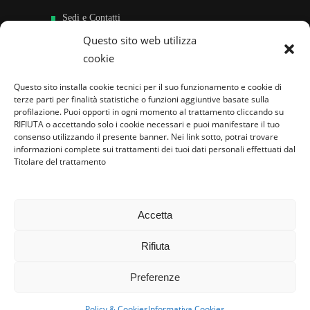
Sedi e Contatti
Questo sito web utilizza
Sostieni
cookie
Area riservata
Questo sito installa cookie tecnici per il suo funzionamento e cookie di
terze parti per finalità statistiche o funzioni aggiuntive basate sulla
Famiglie per l’accoglienza nel mondo
profilazione. Puoi opporti in ogni momento al trattamento cliccando su
RIFIUTA o accettando solo i cookie necessari e puoi manifestare il tuo
consenso utilizzando il presente banner. Nei link sotto, potrai trovare
informazioni complete sui trattamenti dei tuoi dati personali effettuati dal
Titolare del trattamento
Accetta
Rifiuta
Preferenze
Policy & Cookies
Informativa Cookies