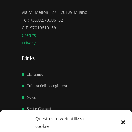
via M. Melloni, 27 – 20129 Milano
Tel: +39.02.70006152
C.F. 97019610159
Credits
Privacy
Links
Chi siamo
Cultura dell’accoglienza
News
Sedi e Contatti
Questo sito web utilizza
Sostieni
cookie
Area riservata