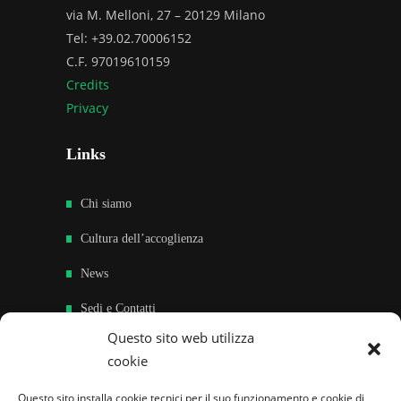
via M. Melloni, 27 – 20129 Milano
Tel: +39.02.70006152
C.F. 97019610159
Credits
Privacy
Links
Chi siamo
Cultura dell’accoglienza
News
Sedi e Contatti
Questo sito web utilizza
Sostieni
cookie
Area riservata
Questo sito installa cookie tecnici per il suo funzionamento e cookie di