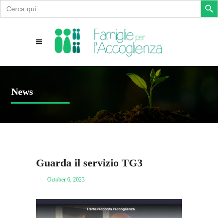
Search
for:
News
Guarda il servizio TG3
October 6, 2023