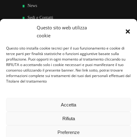
News
Sedi e Contatti
Questo sito web utilizza
Sostieni
cookie
Area riservata
Questo sito installa cookie tecnici per il suo funzionamento e cookie di
terze parti per finalità statistiche o funzioni aggiuntive basate sulla
Famiglie per l’accoglienza nel mondo
profilazione. Puoi opporti in ogni momento al trattamento cliccando su
RIFIUTA o accettando solo i cookie necessari e puoi manifestare il tuo
consenso utilizzando il presente banner. Nei link sotto, potrai trovare
informazioni complete sui trattamenti dei tuoi dati personali effettuati dal
Titolare del trattamento
Accetta
Rifiuta
Preferenze