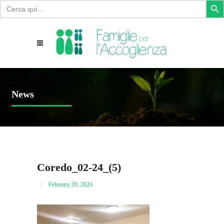
Search
for:
News
Coredo_02-24_(5)
February 20, 2024