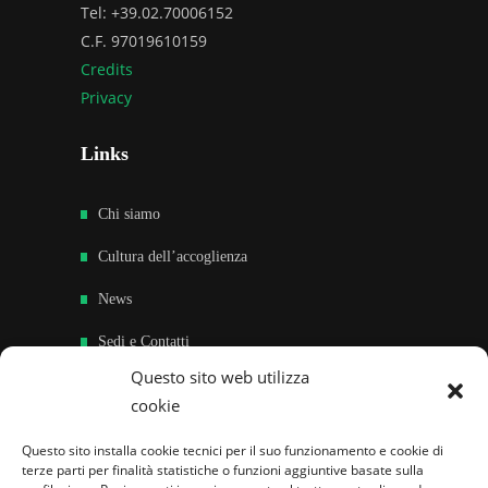
Tel: +39.02.70006152
C.F. 97019610159
Credits
Privacy
Links
Chi siamo
Cultura dell’accoglienza
News
Sedi e Contatti
Questo sito web utilizza
Sostieni
cookie
Area riservata
Questo sito installa cookie tecnici per il suo funzionamento e cookie di
terze parti per finalità statistiche o funzioni aggiuntive basate sulla
Famiglie per l’accoglienza nel mondo