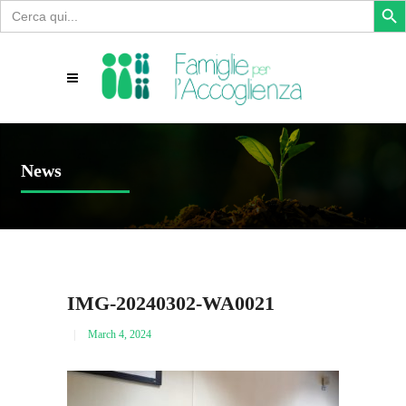
Search
for:
News
IMG-20240302-WA0021
March 4, 2024