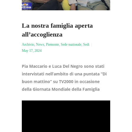
La nostra famiglia aperta
all’accoglienza
Archivio
,
News
,
Piemonte
,
Sede nazionale
,
Sedi
May 17, 2024
Pia Maccario e Luca Del Negro sono stati
intervistati nell’ambito di una puntata “Di
buon mattino” su TV2000 in occasione
della Giornata Mondiale della Famiglia