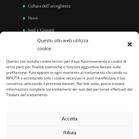
Cultura dell’accoglienza
News
Sedi e Contatti
Questo sito web utilizza
Sostieni
cookie
Area riservata
Questo sito installa cookie tecnici per il suo funzionamento e cookie di
terze parti per finalità statistiche o funzioni aggiuntive basate sulla
Famiglie per l’accoglienza nel mondo
profilazione. Puoi opporti in ogni momento al trattamento cliccando su
RIFIUTA o accettando solo i cookie necessari e puoi manifestare il tuo
consenso utilizzando il presente banner. Nei link sotto, potrai trovare
informazioni complete sui trattamenti dei tuoi dati personali effettuati dal
Titolare del trattamento
Accetta
Rifiuta