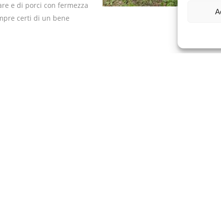
are e di porci con fermezza
A
mpre certi di un bene
Condividi: