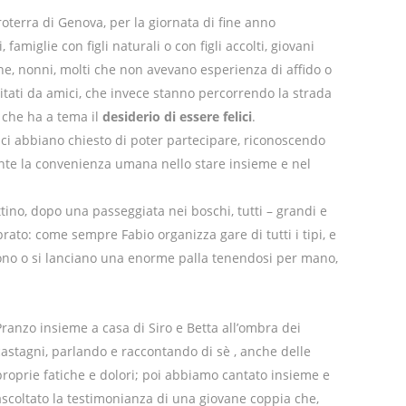
oterra di Genova, per la giornata di fine anno
, famiglie con figli naturali o con figli accolti, giovani
ione, nonni, molti che non avevano esperienza di affido o
tati da amici, che invece stanno percorrendo la strada
 che ha a tema il
desiderio di essere felici
.
e ci abbiano chiesto di poter partecipare, riconoscendo
ente la convenienza umana nello stare insieme e nel
tino, dopo una passeggiata nei boschi, tutti – grandi e
 prato: come sempre Fabio organizza gare di tutti i tipi, e
rono o si lanciano una enorme palla tenendosi per mano,
Pranzo insieme a casa di Siro e Betta all’ombra dei
castagni, parlando e raccontando di sè , anche delle
proprie fatiche e dolori; poi abbiamo cantato insieme e
ascoltato la testimonianza di una giovane coppia che,