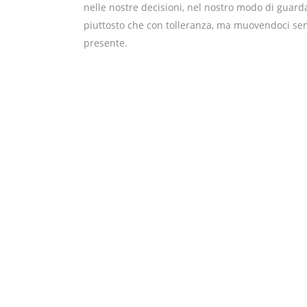
nelle nostre decisioni, nel nostro modo di guard
piuttosto che con tolleranza, ma muovendoci se
presente.
Laura e Betta, Genova
,
,
Accoglienza
Giornata Di Fine Anno
Liguria