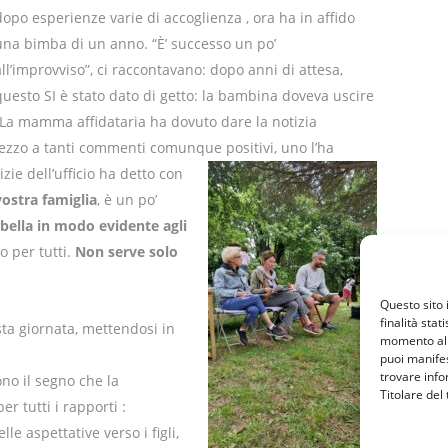
dopo esperienze varie di accoglienza , ora ha in affido
una bimba di un anno. “È’ successo un po’
all’improvviso”, ci raccontavano: dopo anni di attesa,
questo SI è stato dato di getto: la bambina doveva uscire
 La mamma affidataria ha dovuto dare la notizia
 mezzo a tanti commenti comunque positivi, uno l’ha
zie dell’ufficio ha detto con
vostra famiglia
, è un po’
bella in modo evidente agli
o per tutti.
Non serve solo
Questo sito 
finalità stat
sta giornata, mettendosi in
momento al 
puoi manifes
trovare info
no il segno che la
Titolare del
er tutti i rapporti :
le aspettative verso i figli,