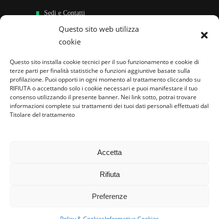
Sedi e Contatti
Questo sito web utilizza
Sostieni
cookie
Area riservata
Questo sito installa cookie tecnici per il suo funzionamento e cookie di
terze parti per finalità statistiche o funzioni aggiuntive basate sulla
Famiglie per l’accoglienza nel mondo
profilazione. Puoi opporti in ogni momento al trattamento cliccando su
RIFIUTA o accettando solo i cookie necessari e puoi manifestare il tuo
consenso utilizzando il presente banner. Nei link sotto, potrai trovare
informazioni complete sui trattamenti dei tuoi dati personali effettuati dal
Titolare del trattamento
Accetta
Rifiuta
Preferenze
Policy & Cookies
Informativa Cookies