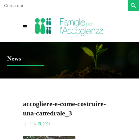
Search
for:
News
accogliere-e-come-costruire-
una-cattedrale_3
July 15, 2024