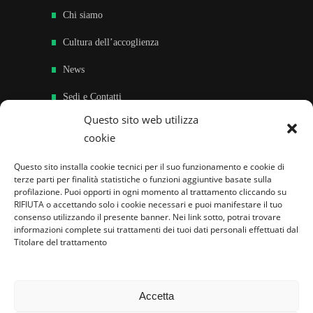
Chi siamo
Cultura dell’accoglienza
News
Sedi e Contatti
Questo sito web utilizza
Sostieni
cookie
Area riservata
Questo sito installa cookie tecnici per il suo funzionamento e cookie di
terze parti per finalità statistiche o funzioni aggiuntive basate sulla
Famiglie per l’accoglienza nel mondo
profilazione. Puoi opporti in ogni momento al trattamento cliccando su
RIFIUTA o accettando solo i cookie necessari e puoi manifestare il tuo
consenso utilizzando il presente banner. Nei link sotto, potrai trovare
informazioni complete sui trattamenti dei tuoi dati personali effettuati dal
Titolare del trattamento
Accetta