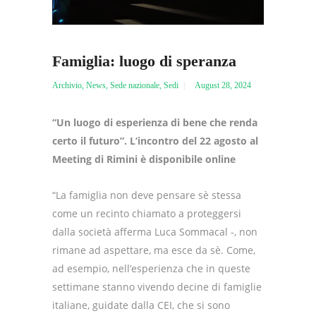
Famiglia: luogo di speranza
Archivio
,
News
,
Sede nazionale
,
Sedi
August 28, 2024
“Un luogo di esperienza di bene che renda
certo il futuro”. L’incontro del 22 agosto al
Meeting di Rimini è disponibile online
“La famiglia non deve pensare sè stessa
come un recinto chiamato a proteggersi
dalla società afferma Luca Sommacal -, non
rimane ad aspettare, ma esce da sè. Come,
ad esempio, nell’esperienza che in queste
settimane stanno vivendo decine di famiglie
italiane, guidate dalla CEI, che si sono