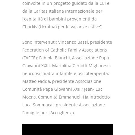
coinvolte in un progetto guidato dalla CEI e
dalla Caritas Italiana Internazionale per
l’ospitalità di bambini provenienti da
Charkiv (Ucraina) per le vacanze estive”.
Sono intervenuti: Vincenzo Bassi, presidente
Federation of Catholic Family Associations
(FAFCE); Fabiola Bianchi, Associazione Papa
Giovanni XXIII; Mariolina Ceriotti Migliarese,
neuropsichiatra infantile e psicoterapeuta;
Matteo Fadda, presidente Associazione
Comunità Papa Giovanni XXIII; Jean- Luc
Moens, Comunità Emmanuel. Ha introdotto
Luca Sommacal, presidente Associazione
Famiglie per l’Accoglienza