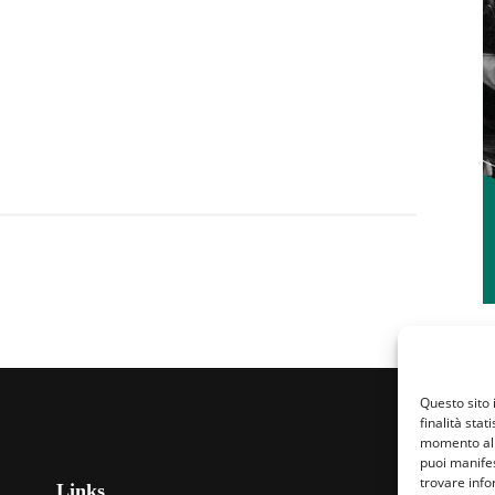
Questo sito 
finalità stat
momento al 
puoi manifes
trovare info
Links
Fa