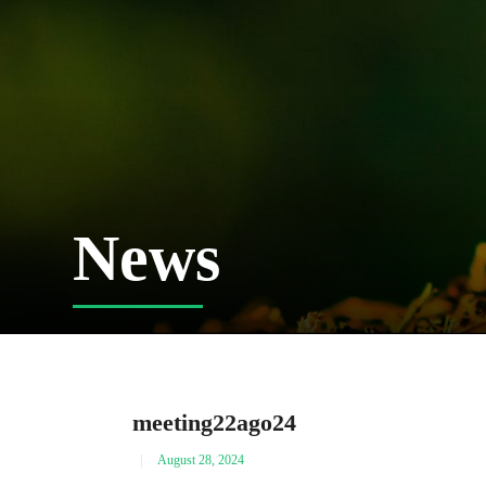
News
meeting22ago24
August 28, 2024