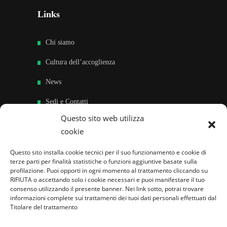
Links
Chi siamo
Cultura dell’accoglienza
News
Sedi e Contatti
Questo sito web utilizza
Sostieni
cookie
Area riservata
Questo sito installa cookie tecnici per il suo funzionamento e cookie di
terze parti per finalità statistiche o funzioni aggiuntive basate sulla
Famiglie per l’accoglienza nel mondo
profilazione. Puoi opporti in ogni momento al trattamento cliccando su
RIFIUTA o accettando solo i cookie necessari e puoi manifestare il tuo
consenso utilizzando il presente banner. Nei link sotto, potrai trovare
informazioni complete sui trattamenti dei tuoi dati personali effettuati dal
Titolare del trattamento