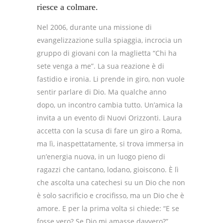
riesce a colmare.
Nel 2006, durante una missione di
evangelizzazione sulla spiaggia, incrocia un
gruppo di giovani con la maglietta “Chi ha
sete venga a me”. La sua reazione è di
fastidio e ironia. Li prende in giro, non vuole
sentir parlare di Dio. Ma qualche anno
dopo, un incontro cambia tutto. Un’amica la
invita a un evento di Nuovi Orizzonti. Laura
accetta con la scusa di fare un giro a Roma,
ma lì, inaspettatamente, si trova immersa in
un’energia nuova, in un luogo pieno di
ragazzi che cantano, lodano, gioiscono. È lì
che ascolta una catechesi su un Dio che non
è solo sacrificio e crocifisso, ma un Dio che è
amore. E per la prima volta si chiede:
“E se
fosse vero? Se Dio mi amasse davvero?”