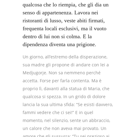
qualcosa che lo riempia, che gli dia un
senso di appartenenza. Lavora nei
ristoranti di lusso, veste abiti firmati,
frequenta locali esclusivi, ma il vuoto
dentro di lui non si colma. E la
dipendenza diventa una prigione.
Un giorno, all’estremo della disperazione,
sua madre gli propone di andare con lei a
Medjugorje. Non sa nemmeno perché
accetta. Forse per farla contenta. Ma è
proprio lì, davanti alla statua di Maria, che
qualcosa si spezza. In un grido di dolore
lancia la sua ultima sfida:
“Se esisti davvero,
fammi vedere che ci sei!”
E in quel
momento, nel silenzio, sente un abbraccio,
un calore che non aveva mai provato. Un
amore che gli sussurra:
“Tu sei prezioso ai