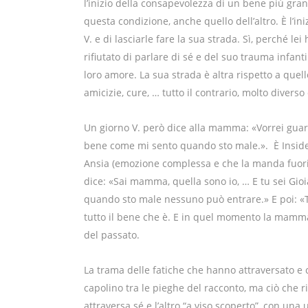
l’inizio della consapevolezza di un bene più grand
questa condizione, anche quello dell’altro. È l’iniz
V. e di lasciarle fare la sua strada. Sì, perché le
rifiutato di parlare di sé e del suo trauma infantil
loro amore. La sua strada è altra rispetto a quel
amicizie, cure, … tutto il contrario, molto diver
Un giorno V. però dice alla mamma: «Vorrei guard
bene come mi sento quando sto male.». È Inside
Ansia (emozione complessa e che la manda fuori 
dice: «Sai mamma, quella sono io, … E tu sei Gioia
quando sto male nessuno può entrare.» E poi: «T
tutto il bene che è. E in quel momento la mamma si
del passato.
La trama delle fatiche che hanno attraversato e 
capolino tra le pieghe del racconto, ma ciò che r
attraversa sé e l’altro “a viso scoperto”, con una 