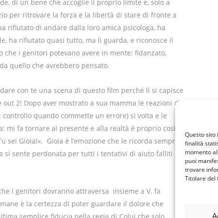
e, di un bene che accoglie il proprio limite e, solo a
io per ritrovare la forza e la libertà di stare di fronte a
i ha rifiutato di andare dalla loro amica psicologa, ha
e, ha rifiutato quasi tutto, ma li guarda, e riconosce il
lo che i genitori potevano avere in mente: fidanzato,
so da quello che avrebbero pensato.
are con te una scena di questo film perché lì si capisce
 out 2! Dopo aver mostrato a sua mamma le reazioni di
controllo quando commette un errore) si volta e le
: mi fa tornare al presente e alla realtà è proprio così
Questo sito 
u sei Gioia!». Gioia è l’emozione che le ricorda sempre
finalità stat
momento al 
 sente perdonata per tutti i tentativi di aiuto falliti
puoi manifes
trovare info
Titolare del
che i genitori dovranno attraversa insieme a V. fa
imane è la certezza di poter guardare il dolore che
A
ultima semplice fiducia nella regia di Colui che solo