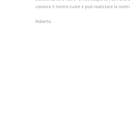
conosce il nostro cuore e può realizzare la nostra
Roberta
Modena
About Us