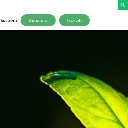
Sostieni
Dona ora
Iscriviti