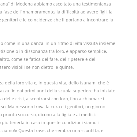
ovana” di Modena abbiamo ascoltato una testimonianza
 fase dell’innamoramento, la difficoltà ad avere figli, la
e genitori e le coincidenze che li portano a incontrare la
ono come in una danza, in un ritmo di vita vissuta insieme
izione o in dissonanza tra loro, è apparso semplice,
ltro, come se fatica del fare, del ripetere e del
sero visibili se non dietro le quinte.
della loro vita e, in questa vita, dello tsunami che è
gazza fin dai primi anni della scuola superiore ha iniziato
delle crisi, a scontrarsi con loro, fino a chiamare i
rso. Ma nessuno trova la cura e i genitori, un giorno
pronto soccorso, dicono alla figlia e ai medici:
più tenerla in casa in queste condizioni siamo i
acciamo!» Questa frase, che sembra una sconfitta, è