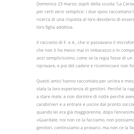
Domenica 23 marzo, ospiti della scuola “La Car
per certi versi semplice: i due sposi raccontano la
ricerca di una risposta al loro desiderio di esser
loro figlia adottiva.
Il racconto di F. e A., che si passavano il microf
che non li ha messi mai in imbarazzo o in compet
anzi semplicissimo, come se la regia fosse di un a
riprovare, e poi del cadere e ricominciare non fos
Questi amici hanno raccontato per un’ora e mezza 
stata la loro esperienza di genitori. Perché la ra
a stare male, a non dormire di notte perché aveva 
carabinieri e a entrare e uscire dal pronto socco
quando lei era già maggiorenne, dopo l’ennesimo 
«Guardate, noi non ce la facciamo, non possiamo 
genitori, continuiamo a provarci, ma non ce la f