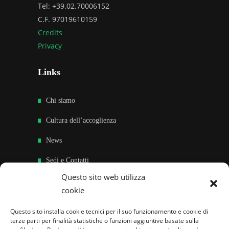
Tel: +39.02.70006152
C.F. 97019610159
Credits
Privacy
Links
Chi siamo
Cultura dell’accoglienza
News
Sedi e Contatti
Questo sito web utilizza
Sostieni
cookie
Area riservata
Questo sito installa cookie tecnici per il suo funzionamento e cookie di
terze parti per finalità statistiche o funzioni aggiuntive basate sulla
Famiglie per l’accoglienza nel mondo