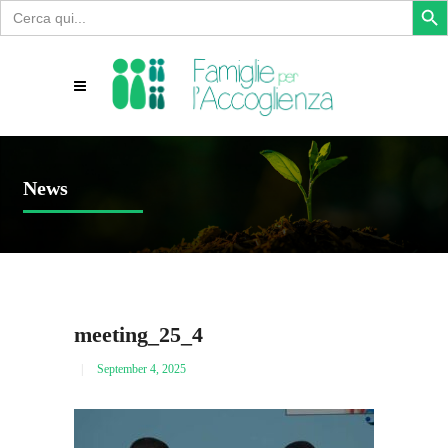
Search
for:
News
meeting_25_4
September 4, 2025