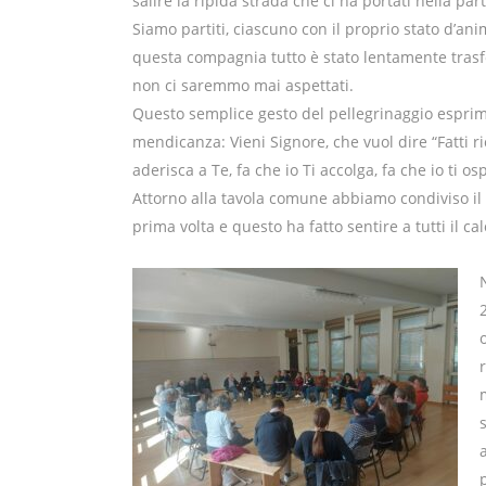
salire la ripida strada che ci ha portati nella par
Siamo partiti, ciascuno con il proprio stato d’an
questa compagnia tutto è stato lentamente trasfo
non ci saremmo mai aspettati.
Questo semplice gesto del pellegrinaggio esprime
mendicanza: Vieni Signore, che vuol dire “Fatti ri
aderisca a Te, fa che io Ti accolga, fa che io ti os
Attorno alla tavola comune abbiamo condiviso il
prima volta e questo ha fatto sentire a tutti il 