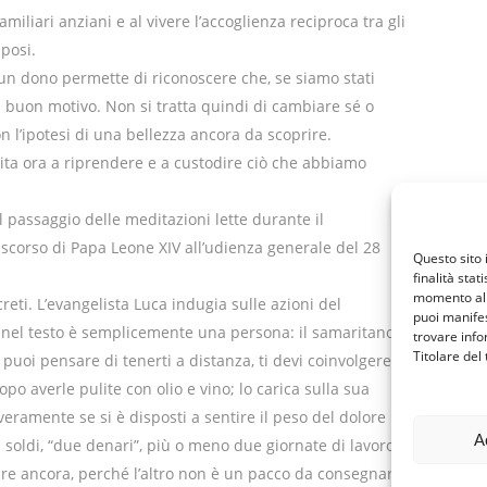
familiari anziani e al vivere l’accoglienza reciproca tra gli
sposi.
a un dono permette di riconoscere che, se siamo stati
 buon motivo. Non si tratta quindi di cambiare sé o
on l’ipotesi di una bellezza ancora da scoprire.
ita ora a riprendere e a custodire ciò che abbiamo
l passaggio delle meditazioni lette durante il
discorso di Papa Leone XIV all’udienza generale del 28
Questo sito 
finalità stat
momento al 
eti. L’evangelista Luca indugia sulle azioni del
puoi manifes
nel testo è semplicemente una persona: il samaritano
trovare info
Titolare del
puoi pensare di tenerti a distanza, ti devi coinvolgere,
opo averle pulite con olio e vino; lo carica sulla sua
 veramente se si è disposti a sentire il peso del dolore
A
i soldi, “due denari”, più o meno due giornate di lavoro;
e ancora, perché l’altro non è un pacco da consegnare,