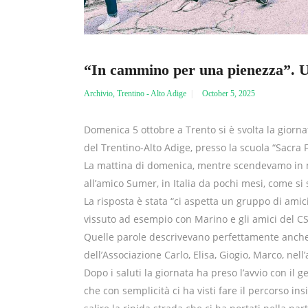
“In cammino per una pienezza”. Un
Archivio
,
Trentino - Alto Adige
October 5, 2025
Domenica 5 ottobre a Trento si è svolta la giornat
del Trentino-Alto Adige, presso la scuola “Sacra 
La mattina di domenica, mentre scendevamo in m
all’amico Sumer, in Italia da pochi mesi, come si
La risposta è stata “ci aspetta un gruppo di amici
vissuto ad esempio con Marino e gli amici del C
Quelle parole descrivevano perfettamente anche c
dell’Associazione Carlo, Elisa, Giogio, Marco, 
Dopo i saluti la giornata ha preso l’avvio con il
che con semplicità ci ha visti fare il percorso in