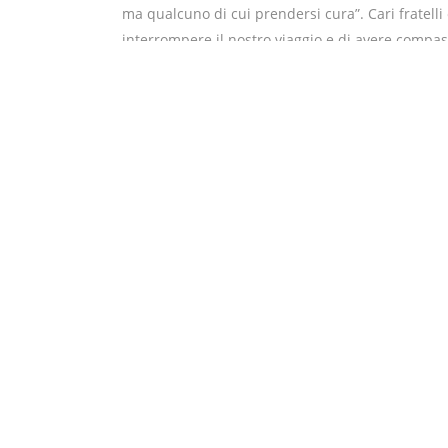
ma qualcuno di cui prendersi cura”. Cari fratell
interrompere il nostro viaggio e di avere compa
lungo la strada rappresenta ognuno di noi. E allo
per prendersi cura di noi ci renderà più capaci 
Marino con Michele e Milady
Crea Shortl