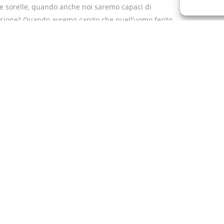
i e sorelle, quando anche noi saremo capaci di
ssione? Quando avremo capito che quell’uomo ferito
ra la memoria di tutte le volte in cui Gesù si è fermato
di compassione”.
ink & QR Code su a1.pe
Condividi: