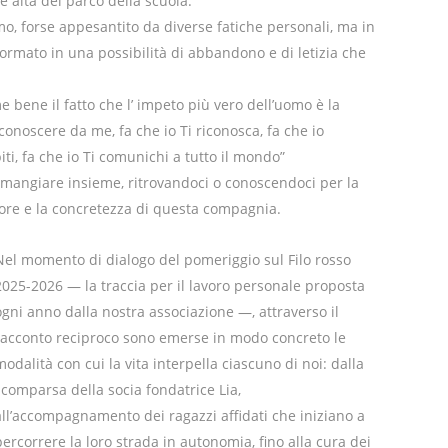
te alta del parco della scuola.
imo, forse appesantito da diverse fatiche personali, ma in
rmato in una possibilità di abbandono e di letizia che
 bene il fatto che l’ impeto più vero dell’uomo è la
conoscere da me, fa che io Ti riconosca, fa che io
piti, fa che io Ti comunichi a tutto il mondo”
 mangiare insieme, ritrovandoci o conoscendoci per la
calore e la concretezza di questa compagnia.
Nel momento di dialogo del pomeriggio sul Filo rosso
2025-2026 — la traccia per il lavoro personale proposta
ogni anno dalla nostra associazione —, attraverso il
racconto reciproco sono emerse in modo concreto le
modalità con cui la vita interpella ciascuno di noi: dalla
scomparsa della socia fondatrice Lia,
all’accompagnamento dei ragazzi affidati che iniziano a
percorrere la loro strada in autonomia, fino alla cura dei