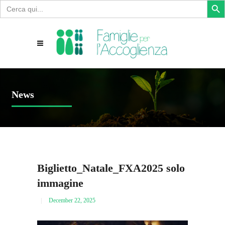
Search
for:
News
Biglietto_Natale_FXA2025 solo
immagine
December 22, 2025