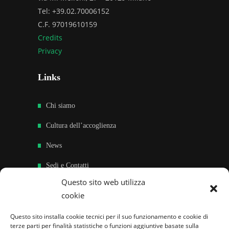
Tel: +39.02.70006152
C.F. 97019610159
Credits
Privacy
Links
Chi siamo
Cultura dell’accoglienza
News
Sedi e Contatti
Questo sito web utilizza
Sostieni
cookie
Area riservata
Questo sito installa cookie tecnici per il suo funzionamento e cookie di
terze parti per finalità statistiche o funzioni aggiuntive basate sulla