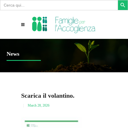
Search
for:
News
Scarica il volantino.
March 28, 2026