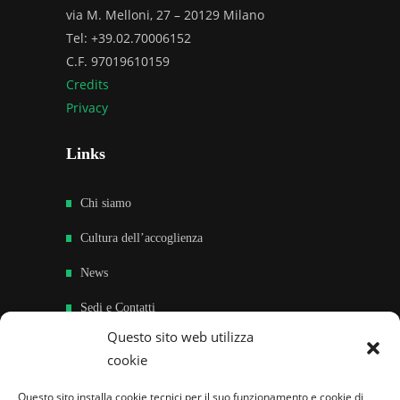
via M. Melloni, 27 – 20129 Milano
Tel: +39.02.70006152
C.F. 97019610159
Credits
Privacy
Links
Chi siamo
Cultura dell’accoglienza
News
Sedi e Contatti
Questo sito web utilizza
Sostieni
cookie
Area riservata
Questo sito installa cookie tecnici per il suo funzionamento e cookie di