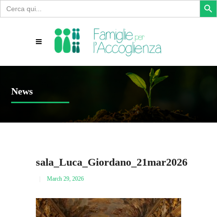
Search
for:
News
sala_Luca_Giordano_21mar2026
March 29, 2026