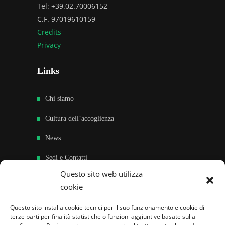
Tel: +39.02.70006152
C.F. 97019610159
Credits
Privacy
Links
Chi siamo
Cultura dell’accoglienza
News
Sedi e Contatti
Questo sito web utilizza
Sostieni
cookie
Area riservata
Questo sito installa cookie tecnici per il suo funzionamento e cookie di
terze parti per finalità statistiche o funzioni aggiuntive basate sulla
Famiglie per l’accoglienza nel mondo