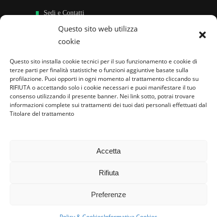
Sedi e Contatti
Questo sito web utilizza
Sostieni
cookie
Area riservata
Questo sito installa cookie tecnici per il suo funzionamento e cookie di
terze parti per finalità statistiche o funzioni aggiuntive basate sulla
Famiglie per l’accoglienza nel mondo
profilazione. Puoi opporti in ogni momento al trattamento cliccando su
RIFIUTA o accettando solo i cookie necessari e puoi manifestare il tuo
consenso utilizzando il presente banner. Nei link sotto, potrai trovare
informazioni complete sui trattamenti dei tuoi dati personali effettuati dal
Titolare del trattamento
Accetta
Rifiuta
Preferenze
Policy & Cookies
Informativa Cookies