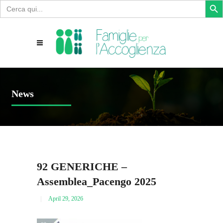
Search
for:
News
92 GENERICHE –
Assemblea_Pacengo 2025
April 29, 2026