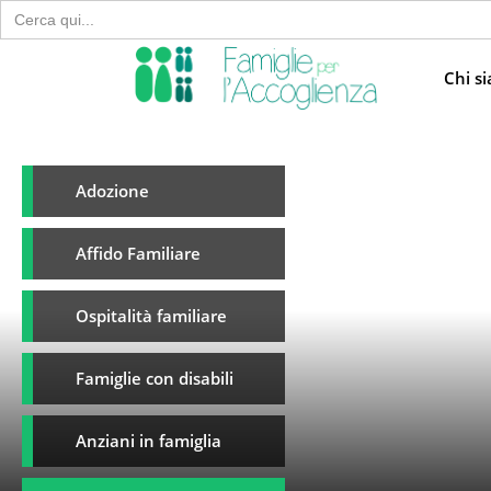
Search
for:
Chi s
Adozione
Affido Familiare
Ospitalità familiare
Famiglie con disabili
Anziani in famiglia