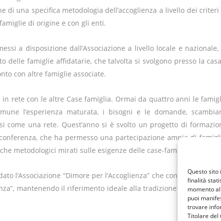
 di una specifica metodologia dell’accoglienza a livello dei criteri
amiglie di origine e con gli enti.
ssi a disposizione dall’Associazione a livello locale e nazionale, 
 delle famiglie affidatarie, che talvolta si svolgono presso la casa
to con altre famiglie associate.
i in rete con le altre Case famiglia. Ormai da quattro anni le famig
comune l’esperienza maturata, i bisogni e le domande, scambia
si come una rete. Quest’anno si è svolto un progetto di formazio
o-conferenza, che ha permesso una partecipazione ampia di famigli
 che metodologici mirati sulle esigenze delle case-famiglia.
Questo sito 
dato l’Associazione “Dimore per l’Accoglienza” che condivide lo sco
finalità stat
nza”, mantenendo il riferimento ideale alla tradizione cristiana e a
momento al 
puoi manifes
trovare info
Titolare del