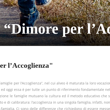
 “Dimore per l’A
er l’Accoglienza"
amiglie per l’Accoglienza”, nel cui alveo è maturata la loro vocazi
ni ed oggi essa è per tutte un punto di riferimento fondamentale nel
iazione le famiglie mutuano la cultura ed il metodo educativo che s
di calibratura: l’accoglienza in una singola famiglia, infatti, non
-famiglia. Ci sono delle differenze che richiedono di essere messe