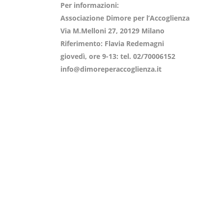
Per informazioni:
Associazione Dimore per l’Accoglienza
Via M.Melloni 27, 20129 Milano
Riferimento: Flavia Redemagni
giovedì, ore 9-13: tel. 02/70006152
info@dimoreperaccoglienza.it
About Us
© 2013 Famiglie per l’Accoglienza