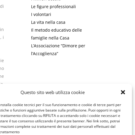
 di
Le figure professionali
I volontari
La vita nella casa
in
Il metodo educativo delle
, i
famiglie nella Casa
L’Associazione “Dimore per
l’Accoglienza”
lie
no
ne
e,
Questo sito web utilizza cookie
installa cookie tecnici per il suo funzionamento e cookie di terze parti per
po
istiche o funzioni aggiuntive basate sulla profilazione. Puoi opporti in ogni
lla
trattamento cliccando su RIFIUTA o accettando solo i cookie necessari e
tare il tuo consenso utilizzando il presente banner. Nei link sotto, potrai
rmazioni complete sui trattamenti dei tuoi dati personali effettuati dal
 trattamento