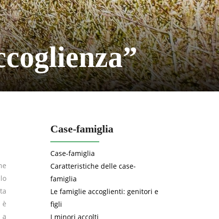
ccoglienza”
Case-famiglia
Case-famiglia
one
Caratteristiche delle case-
lo
famiglia
ta
Le famiglie accoglienti: genitori e
 è
figli
 a
I minori accolti