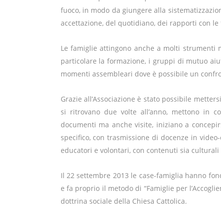
fuoco, in modo da giungere alla sistematizzazione
accettazione, del quotidiano, dei rapporti con le f
Le famiglie attingono anche a molti strumenti me
particolare la formazione, i gruppi di mutuo aiuto
momenti assembleari dove è possibile un confron
Grazie all’Associazione è stato possibile metters
si ritrovano due volte all’anno, mettono in 
documenti ma anche visite, iniziano a concepir
specifico, con trasmissione di docenze in vide
educatori e volontari, con contenuti sia culturali
Il 22 settembre 2013 le case-famiglia hanno fon
e fa proprio il metodo di “Famiglie per l’Accoglie
dottrina sociale della Chiesa Cattolica.