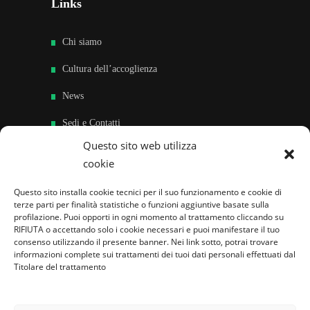
Links
Chi siamo
Cultura dell’accoglienza
News
Sedi e Contatti
Questo sito web utilizza
Sostieni
cookie
Area riservata
Questo sito installa cookie tecnici per il suo funzionamento e cookie di
terze parti per finalità statistiche o funzioni aggiuntive basate sulla
Famiglie per l’accoglienza nel mondo
profilazione. Puoi opporti in ogni momento al trattamento cliccando su
RIFIUTA o accettando solo i cookie necessari e puoi manifestare il tuo
consenso utilizzando il presente banner. Nei link sotto, potrai trovare
informazioni complete sui trattamenti dei tuoi dati personali effettuati dal
Titolare del trattamento