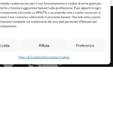
installa cookie tecnici per il suo funzionamento e cookie di terze parti per
istiche o funzioni aggiuntive basate sulla profilazione. Puoi opporti in ogni
trattamento cliccando su RIFIUTA o accettando solo i cookie necessari e
tare il tuo consenso utilizzando il presente banner. Nei link sotto, potrai
rmazioni complete sui trattamenti dei tuoi dati personali effettuati dal
 trattamento
miglie per l’accoglienza nel mondo
ccetta
Rifiuta
Preferenze
Policy & Cookies
Informativa Cookies