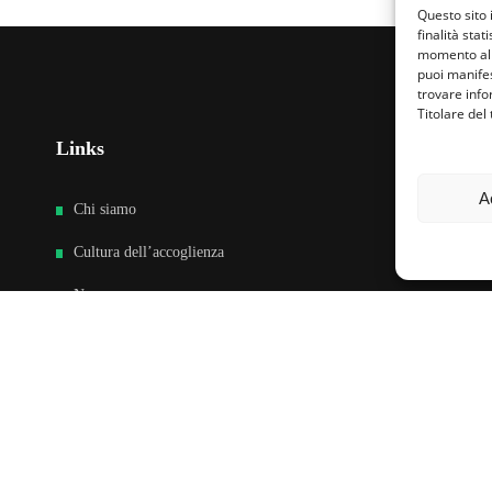
Questo sito 
finalità stat
momento al 
puoi manifes
trovare info
Titolare del
Links
Fa
A
Chi siamo
Cultura dell’accoglienza
News
Sedi e Contatti
Sostieni
Area riservata