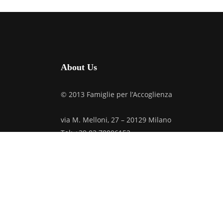
About Us
© 2013 Famiglie per l’Accoglienza
via M. Melloni, 27 – 20129 Milano
Tel: +39.02.70006152
C.F. 97019610159
Credits
Privacy