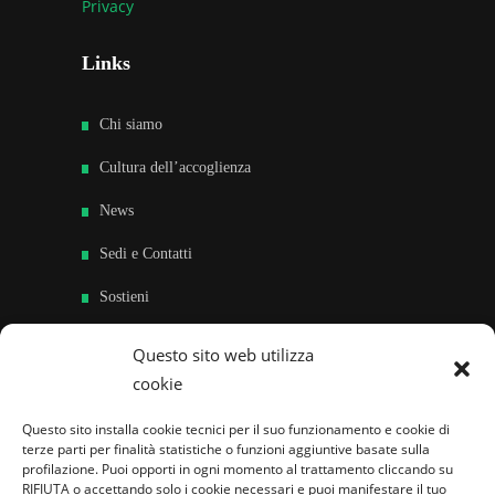
Privacy
Links
Chi siamo
Cultura dell’accoglienza
News
Sedi e Contatti
Sostieni
Area riservata
Questo sito web utilizza
cookie
Famiglie per l’accoglienza nel mondo
Questo sito installa cookie tecnici per il suo funzionamento e cookie di
terze parti per finalità statistiche o funzioni aggiuntive basate sulla
profilazione. Puoi opporti in ogni momento al trattamento cliccando su
RIFIUTA o accettando solo i cookie necessari e puoi manifestare il tuo