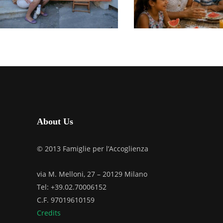
FIORISCE
GENERA. SEMPRE.
RIFIORIS
LUGLIO 21, 2026
L’UMAN
LUGLIO 17, 202
About Us
© 2013 Famiglie per l’Accoglienza
via M. Melloni, 27 – 20129 Milano
Tel: +39.02.70006152
C.F. 97019610159
Credits