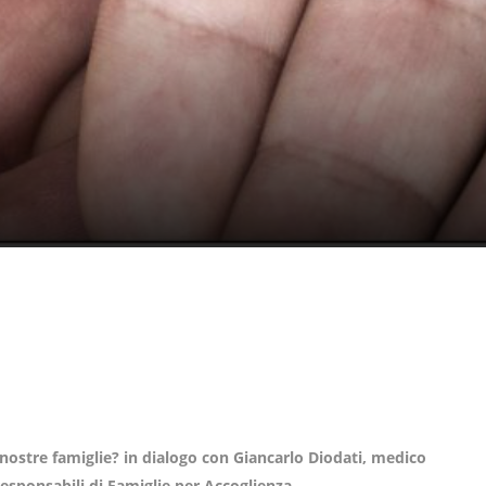
 nostre famiglie? in dialogo con Giancarlo Diodati, medico
responsabili di Famiglie per Accoglienza.