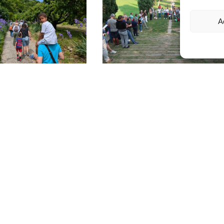
MARCHE
MARCHE
A
PELLEGRINAGGIO
NATA DI FINE
DI INIZIO ANNO
ANNO
MARCHE
IUGNO 22, 2025
OTTOBRE 13, 2024
Links
Fa
Chi siamo
Cultura dell’accoglienza