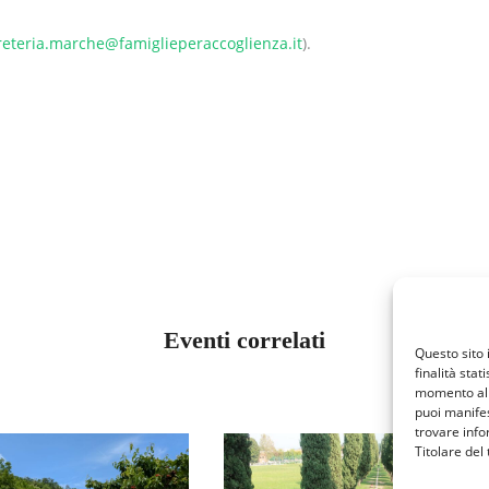
reteria.marche@famiglieperaccoglienza.it
).
Eventi correlati
Questo sito 
finalità stat
momento al 
puoi manifes
trovare info
Titolare del